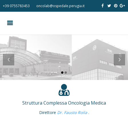
+39 0755783453
oncolab@ospedale.perugia.it
‹
›
Struttura Complessa Oncologia Medica
Direttore
Dr. Fausto Roila
.